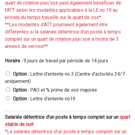
t
quart de rotation jour/soir peut également bénéficier de
e
l’ATT selon les modalités applicables à la LE no 19 au
m
prorata du temps travaillé sur le quart de soir*
p
s
**Les modalités d’ATT pourraient également être
c
différentes si la salariée détentrice d’un poste à temps
o
complet sur un quart de rotation jour/soir a moins de 3
m
années de service**
p
l
e
Horaire :
9 jours de travail par période de 14 jours
t
s
S
Option :
Lettre d’entente no 3 (Centre d’activités 24/7
u
a
uniquement)
r
l
Option :
PAO et % prime de soir majorée
u
a
n
r
Option :
Lettre d’entente no19
q
i
u
é
a
e
Salariée détentrice d’un poste à temps complet sur un
quart
r
d
stable de nuit
t
é
*La salariée détentrice d’un poste à temps complet sur un
s
t