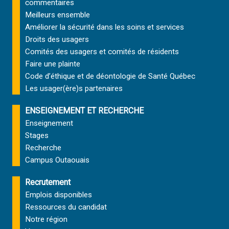
M
commentaires
I
e
A
O
Meilleurs ensemble
n
T
N
Améliorer la sécurité dans les soins et services
u
I
S
i
Droits des usagers
O
D
t
Comités des usagers et comités de résidents
N
U
S
Faire une plainte
P
D
R
Code d’éthique et de déontologie de Santé Québec
U
É
Les usager(ère)s partenaires
P
S
R
E
ENSEIGNEMENT ET RECHERCHE
É
N
Enseignement
S
T
E
Stages
E
N
N
Recherche
T
G
Campus Outaouais
E
A
N
G
Recrutement
G
E
Emplois disponibles
A
M
G
Ressources du candidat
E
E
N
Notre région
M
T