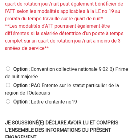
t
quart de rotation jour/nuit peut également bénéficier de
e
a
n
l’ATT selon les modalités applicables à la LE no 19 au
b
t
prorata du temps travaillé sur le quart de nuit*
l
r
**Les modalités d’ATT pourraient également être
e
i
différentes si la salariée détentrice d’un poste à temps
d
c
e
complet sur un quart de rotation jour/nuit a moins de 3
e
j
d
années de service**
o
’
u
u
r
n
S
Option :
Convention collective nationale 9.02 B) Prime
p
a
de nuit majorée
o
l
s
Option :
PAO Entente sur le statut particulier de la
a
t
r
région de l’Outaouais
e
i
Option :
Lettre d’entente no19
à
é
t
e
e
d
m
JE SOUSSIGNÉ(E) DÉCLARE AVOIR LU ET COMPRIS
é
p
t
L’ENSEMBLE DES INFORMATIONS DU PRÉSENT
s
e
ENGAGEMENT