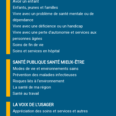
o
Avoir un enfant
P
S
d
m
Enfants, jeunes et familles
R
L
e
p
I
Vivre avec un problème de santé mentale ou de
’
s
l
S
E
dépendance
o
e
L
N
i
Vivre avec une déficience ou un handicap
t
’
S
r
s
Vivre avec une perte d’autonomie et
services aux
E
E
u
personnes âgées
N
M
r
S
Soins de fin de vie
B
u
E
L
Soins et services
en hôpital
n
M
E
q
B
D
SANTÉ PUBLIQUE SANTÉ MIEUX-ÊTRE
u
L
E
a
Modes de vie et environnements sains
E
S
r
Prévention des maladies infectieuses
D
I
t
E
Risques liés à l’environnement
N
s
S
F
La santé de ma région
t
I
O
Santé au travail
a
N
R
b
F
M
LA VOIX DE L’USAGER
l
O
A
e
Appréciation des soins et services et autres
R
T
d