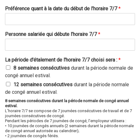
a
t
Préférence quant à la date du début de l’horaire 7/7
*
i
o
n
*
Personne salariée qui débute l’horaire 7/7
*
La période d'étalement de l'horaire 7/7 choisi sera :
*
8 semaines consécutives
durant la période normale de
congé annuel estival.
12 semaines consécutives
durant la période normale
de congé annuel estival.
8 semaines consécutives durant la période normale de congé annuel
estival.
L’horaire 7/7 se compose de 7 journées consécutives de travail et de 7
journées consécutives de congé.
Pendant les périodes de 7 journées de congé, l’employeur utilisera :
• 10 journées de congés annuels (2 semaines durant la période normale
de congé annuel autorisée au calendrier);
• 2 journées de congés fériés.