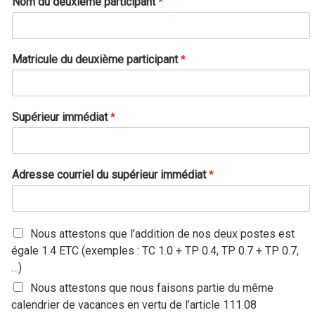
Nom du deuxième participant
*
c
u
l
e
Matricule du deuxième participant
*
Supérieur immédiat
*
Adresse courriel du supérieur immédiat
*
A
Nous attestons que l’addition de nos deux postes est
t
égale 1.4 ETC (exemples : TC 1.0 + TP 0.4, TP 0.7 + TP 0.7,
t
…)
e
s
Nous attestons que nous faisons partie du même
t
calendrier de vacances en vertu de l’article 111.08