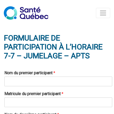
FORMULAIRE DE
PARTICIPATION À L’HORAIRE
7-7 – JUMELAGE – APTS
*
Nom du premier participant
*
L
a
*
M
Matricule du premier participant
*
a
t
r
i