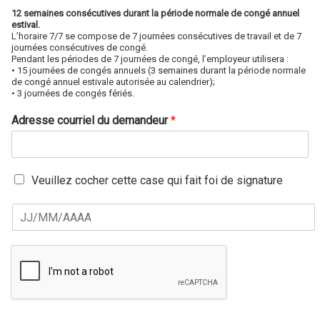
12 semaines consécutives durant la période normale de congé annuel
estival.
L’horaire 7/7 se compose de 7 journées consécutives de travail et de 7
journées consécutives de congé.
Pendant les périodes de 7 journées de congé, l’employeur utilisera :
• 15 journées de congés annuels (3 semaines durant la période normale
de congé annuel estivale autorisée au calendrier);
• 3 journées de congés fériés.
Adresse courriel du demandeur
*
S
Veuillez cocher cette case qui fait foi de signature
i
g
D
n
a
a
t
t
e
u
s
r
i
e
g
*
n