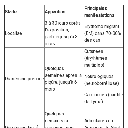
Principales
Stade
Apparition
manifestations
3 à 30 jours après
Érythème migrant
l'exposition,
Localisé
(EM) dans 70-80%
parfois jusqu'à 3
des cas
mois
Cutanées
(érythèmes
multiples)
Quelques
semaines après la
Neurologiques
Disséminé précoce
piqûre, jusqu'à 6
(neuroborréliose)
mois
Cardiaques (cardite
de Lyme)
Quelques
semaines à
Articulaires en
Disséminé tardif
quelques mois
Amérique du Nord