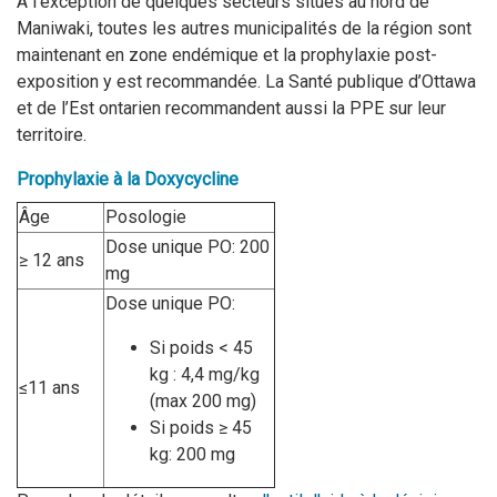
À l’exception de quelques secteurs situés au nord de
Maniwaki, toutes les autres municipalités de la région sont
maintenant en zone endémique et la prophylaxie post-
exposition y est recommandée. La Santé publique d’Ottawa
et
de l’
E
st ontarien
recommande
nt
aussi la
PPE sur leur
territoire
.
Prophylaxie à la Doxycycline
Âge
Posologie
Dose unique PO: 200
≥ 12 ans
mg
Dose unique PO:
Si poids < 45
kg : 4,4 mg/kg
≤11 ans
(max 200 mg)
Si poids ≥ 45
kg: 200 mg