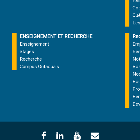
Fai
Cod
Qu
Les
ENSEIGNEMENT ET RECHERCHE
Rec
Enseignement
Emp
Stages
Res
Recherche
Not
Campus Outaouais
Vos
Nos
Bou
Pro
Bén
Dev