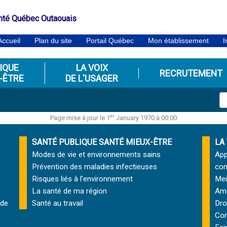
nté Québec Outaouais
Accueil
Plan du site
Portail Québec
Mon établissement
I
IQUE
LA VOIX
RECRUTEMENT
-ÊTRE
DE L'USAGER
er
Page mise à jour le 1
January 1970 à 00:00
SANTÉ PUBLIQUE SANTÉ MIEUX-ÊTRE
LA
Modes de vie et environnements sains
App
Prévention des maladies infectieuses
com
Risques liés à l’environnement
Mei
La santé de ma région
Amé
 de
Santé au travail
Dro
Com