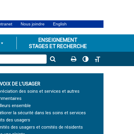
ntranet
Nous joindre
English
ENSEIGNEMENT
STAGES ET RECHERCHE
Passer en contraste éle
Changer la taille de
 VOIX DE L’USAGER
réciation des soins et services et autres
mentaires
lleurs ensemble
liorer la sécurité dans les soins et services
its des usagers
ités des usagers et comités de résidents