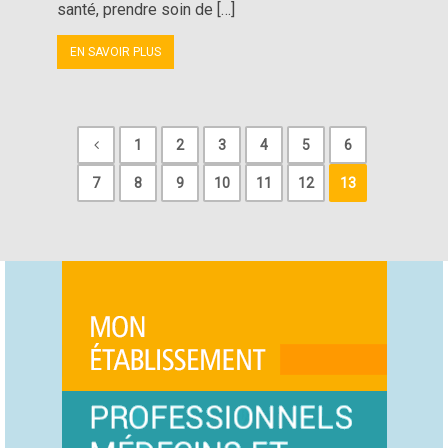
santé, prendre soin de […]
EN SAVOIR PLUS
1
2
3
4
5
6
7
8
9
10
11
12
13