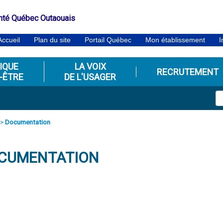
nté Québec Outaouais
Accueil
Plan du site
Portail Québec
Mon établissement
I
IQUE
LA VOIX
RECRUTEMENT
-ÊTRE
DE L'USAGER
>
Documentation
CUMENTATION