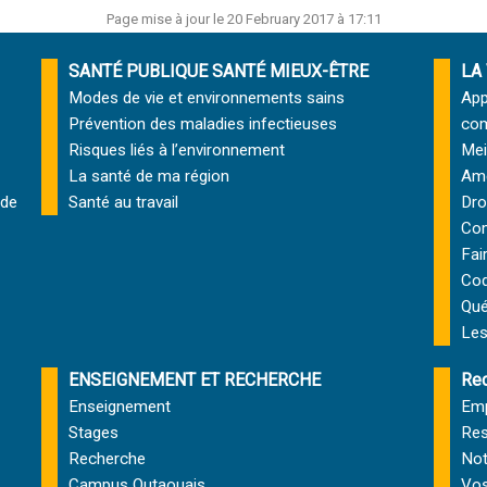
Page mise à jour le 20 February 2017 à 17:11
SANTÉ PUBLIQUE SANTÉ MIEUX-ÊTRE
LA
Modes de vie et environnements sains
App
Prévention des maladies infectieuses
com
Risques liés à l’environnement
Mei
La santé de ma région
Amé
 de
Santé au travail
Dro
Com
Fai
Cod
Qu
Les
ENSEIGNEMENT ET RECHERCHE
Rec
Enseignement
Emp
Stages
Res
Recherche
Not
Campus Outaouais
Vos