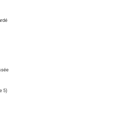
ardé
ssée
e 5)