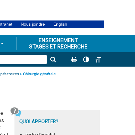
ntranet
Nous joindre
English
ENSEIGNEMENT
STAGES ET RECHERCHE
Passer en contraste éle
Changer la taille de
opératoires
>
Chirurgie générale
de
es
QUOI APPORTER?
s
é et
carte d'hôpital