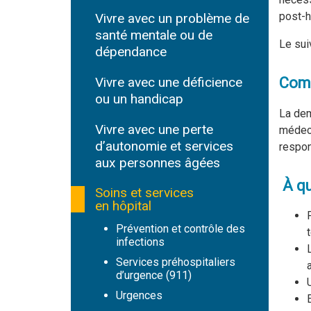
post-h
Vivre avec un problème de
santé mentale ou de
Le sui
dépendance
Vivre avec une déficience
Comm
ou un handicap
La dem
Vivre avec une perte
médeci
d’autonomie et services
respon
aux personnes âgées
À qu
Soins et services
en hôpital
Prévention et contrôle des
infections
Services préhospitaliers
d’urgence (911)
Urgences