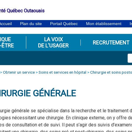
nté Québec Outaouais
Accueil
Plan du site
Portail Québec
Mon établissement
I
IQUE
LA VOIX
RECRUTEMENT
-ÊTRE
DE L'USAGER
>
Obtenir un service
>
Soins et services en hôpital
>
Chirurgie et soins post
IRURGIE GÉNÉRALE
rurgie générale se spécialise dans la recherche et le traitement 
ogies nécessitant une chirurgie. En clinique externe, on y offre d
es de consultation et de suivi. Il peut s’agir des suivis d’examen
itant une chirurgie, des soins pré et post-chirurgie, des soins pr