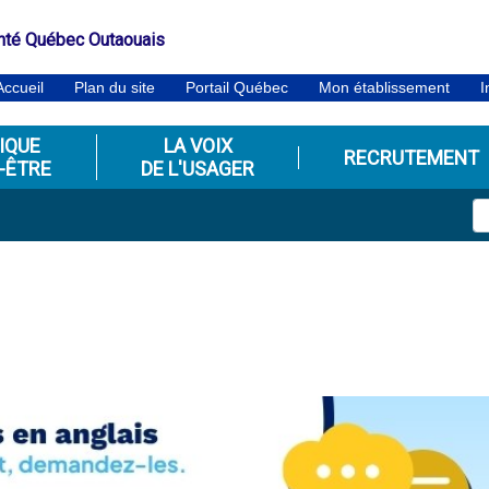
nté Québec Outaouais
Accueil
Plan du site
Portail Québec
Mon établissement
I
IQUE
LA VOIX
RECRUTEMENT
-ÊTRE
DE L'USAGER