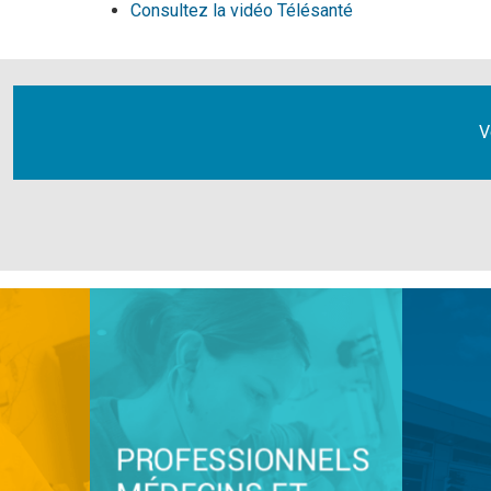
Consultez la vidéo Télésanté
V