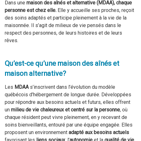
Dans une
maison
des aînés
et
alternative (M
DA
A)
,
chaque
personne est chez elle
.
Elle y accueille ses proches, reçoit
des soins adaptés et participe pleinement à la vie de la
maisonnée. Il s’agit de milieux de vie pensés dans le
respect des personnes, de leurs histoires et de leurs
rêves.
Qu’est-ce qu’une maison des aînés et
maison alternative?
Les
MDAA
s’inscrivent dans l’évolution du modèle
québécois d’hébergement de longue durée.
Développées
pour répondre aux besoins actuels et futurs, elles offrent
un
milieu de vie chaleureux et centré sur la personne
, où
chaque résident peut vivre pleinement, en
y recevant
de
soins bienveillants
, entouré par
une équipe engagée.
Elles
propos
e
nt un environnement
adapté aux besoins actuels
favorisant
les
liens sociaux
, l’
autonomie
et la
qualité de vie
.