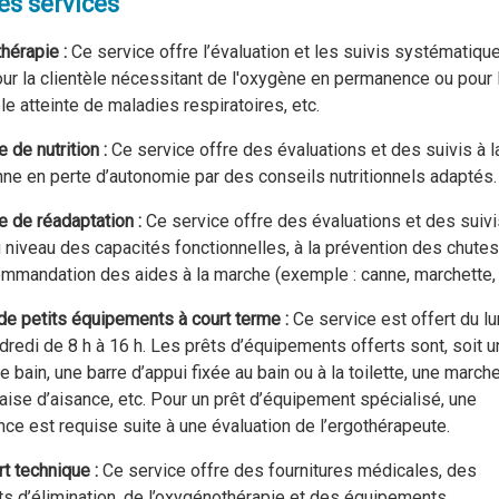
es services
thérapie :
Ce service offre l’évaluation et les suivis systématiqu
our la clientèle nécessitant de l'oxygène en permanence ou pour 
èle atteinte de maladies respiratoires, etc.
e de nutrition
:
Ce service offre des évaluations et des suivis à l
ne en perte d’autonomie par des conseils nutritionnels adaptés.
e de réadaptation :
Ce service offre des évaluations et des suivi
u niveau des capacités fonctionnelles, à la prévention des chutes
ommandation des aides à la marche (exemple : canne, marchette, 
de petits équipements à court terme :
Ce service est offert du lu
dredi de 8 h à 16 h. Les prêts d’équipements offerts sont, soit u
e bain, une barre d’appui fixée au bain ou à la toilette, une marche
aise d’aisance, etc. Pour un prêt d’équipement spécialisé, une
nce est requise suite à une évaluation de l’ergothérapeute.
rt technique
:
Ce service offre des fournitures médicales, des
ts d’élimination, de l’oxygénothérapie et des équipements