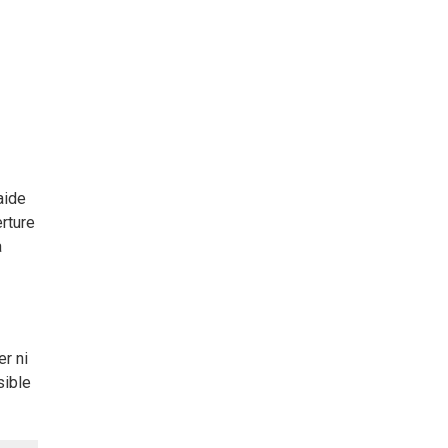
aide
erture
a
r ni
sible