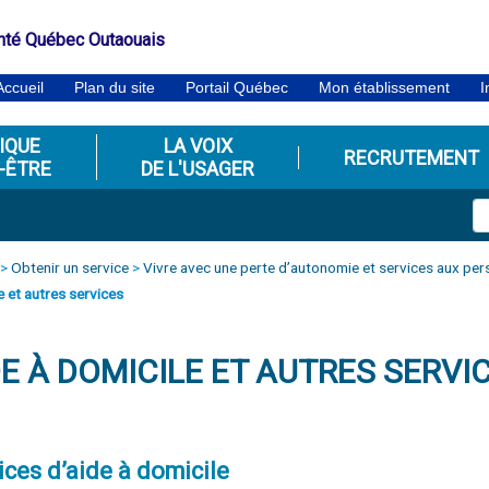
nté Québec Outaouais
Accueil
Plan du site
Portail Québec
Mon établissement
I
IQUE
LA VOIX
RECRUTEMENT
-ÊTRE
DE L'USAGER
>
Obtenir un service
>
Vivre avec une perte d’autonomie et services aux pe
e et autres services
DE À DOMICILE ET AUTRES SERVI
ices d’aide à domicile