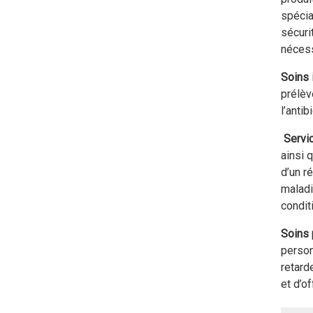
spécia
sécuri
nécess
Soins 
prélèv
l’antib
Servi
ainsi 
d’un r
maladi
condit
Soins p
person
retard
et d’o