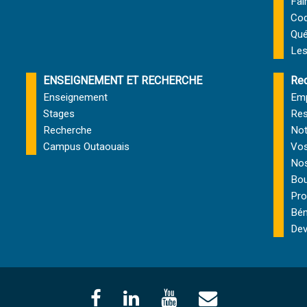
Fai
Cod
Qu
Les
ENSEIGNEMENT ET RECHERCHE
Rec
Enseignement
Emp
Stages
Res
Recherche
Not
Campus Outaouais
Vos
Nos
Bou
Pro
Bén
Dev