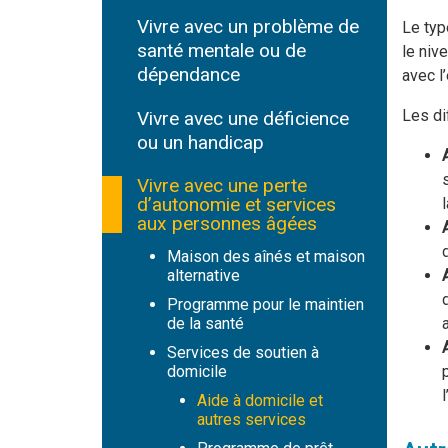
Vivre avec un problème de
Le typ
santé mentale ou de
le niv
dépendance
avec l
Les di
Vivre avec une déficience
ou un handicap
Vivre avec une perte
d’autonomie et services
aux personnes âgées
Maison des aînés et maison
alternative
Programme pour le maintien
de la santé
Services de soutien à
domicile
Aide à domicile et
autres services