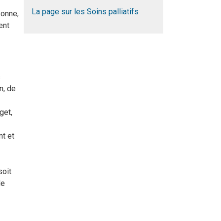
La page sur les Soins palliatifs
sonne,
ent
s
n, de
get,
nt et
soit
de