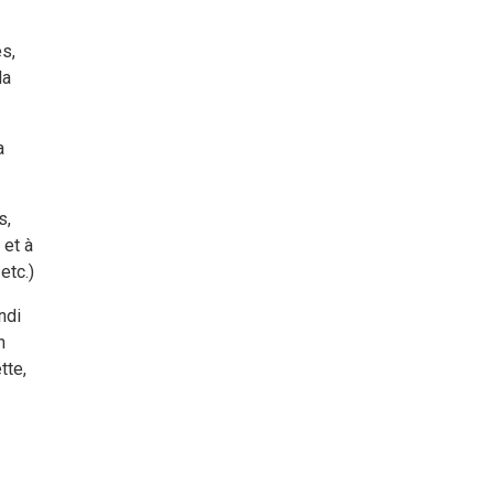
es,
la
a
s,
 et à
etc.)
ndi
n
tte,