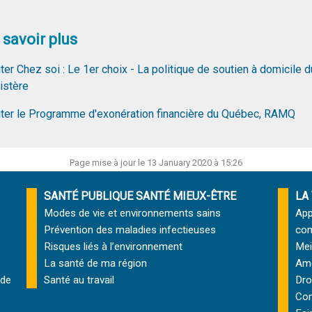
 savoir plus
iter Chez soi : Le 1er choix - La politique de soutien à domicile d
istère
iter le Programme d'exonération financière du Québec, RAMQ
Page mise à jour le 13 January 2020 à 15:26
SANTÉ PUBLIQUE SANTÉ MIEUX-ÊTRE
LA
Modes de vie et environnements sains
App
Prévention des maladies infectieuses
com
Risques liés à l’environnement
Mei
La santé de ma région
Amé
 de
Santé au travail
Dro
Com