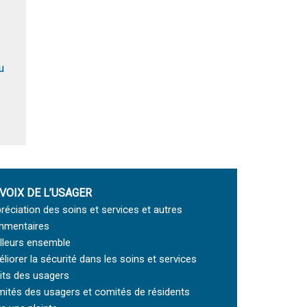
u
 VOIX DE L’USAGER
réciation des soins et services et autres
mentaires
lleurs ensemble
liorer la sécurité dans les soins et services
its des usagers
ités des usagers et comités de résidents