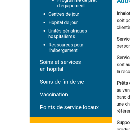
Programme de prêt
Autr
d’équipement
Inhalo
Centres de jour
soit p
Hôpital de jour
client
Unités gériatriques
hospitalières
Servic
Ressources pour
person
l’hébergement
Servic
Soins et services
soit a
en hôpital
la rec
Soins de fin de vie
Prêts 
au ven
Vaccination
banc d
une ch
Points de service locaux
référe
Suppo
produi