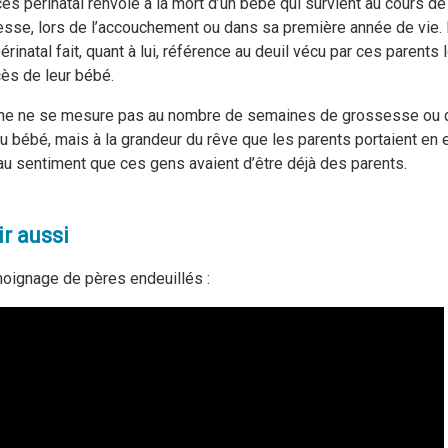
ès périnatal renvoie à la mort d’un bébé qui survient au cours de
sse, lors de l’accouchement ou dans sa première année de vie.
érinatal fait, quant à lui, référence au deuil vécu par ces parents 
ès de leur bébé.
ine ne se mesure pas au nombre de semaines de grossesse ou 
u bébé, mais à la grandeur du rêve que les parents portaient en 
au sentiment que ces gens avaient d’être déjà des parents.
ir aussi
oignage de pères endeuillés :