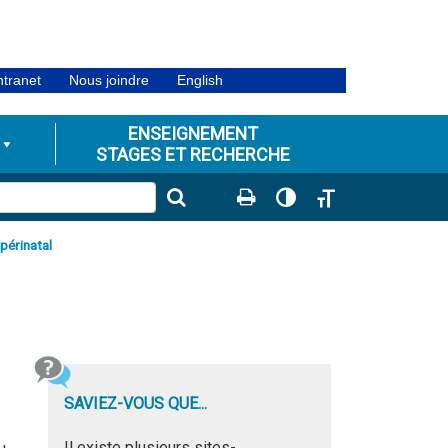
ntranet
Nous joindre
English
ENSEIGNEMENT
STAGES ET RECHERCHE
Passer en contraste éle
Changer la taille de
 périnatal
SAVIEZ-VOUS QUE...
Il existe plusieurs sites-