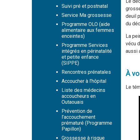
Le déc
Suivi pré et postnatal
grosse
Service Ma grossesse
deuil p
du déc
Programme OLO (aide
alimentaire aux femmes
La pe
enceintes)
vécu d
Programme Services
aussi 
intégrés en périnatalité
et petite enfance
(SIPPE)
Rencontres prénatales
À vo
Accoucher à l’hôpital
Le tém
Liste des médecins
accoucheurs en
Outaouais
Prévention de
l’accouchement
prématuré (Programme
Papillon)
Grossesse à risque