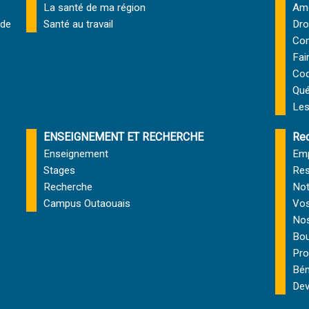
La santé de ma région
Amé
 de
Santé au travail
Dro
Com
Fai
Cod
Qu
Les
ENSEIGNEMENT ET RECHERCHE
Rec
Enseignement
Emp
Stages
Res
Recherche
Not
Campus Outaouais
Vos
Nos
Bou
Pro
Bén
Dev