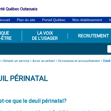
nté Québec Outaouais
Accueil
Plan du site
Portail Québec
Mon établissement
I
IQUE
LA VOIX
RECRUTEMENT
-ÊTRE
DE L'USAGER
>
Obtenir un service
>
Avoir un enfant
>
Grossesse et accouchement
>
Deuil
UIL PÉRINATAL
st-ce que le deuil périnatal?