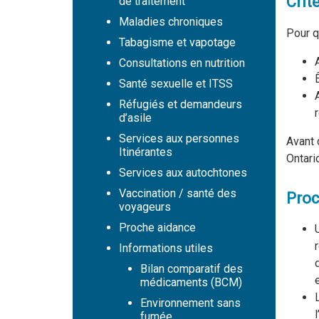
Crit
de traitement
Maladies chroniques
Pour q
Tabagisme et vapotage
Consultations en nutrition
Santé sexuelle et ITSS
Réfugiés et demandeurs
d’asile
Services aux personnes
Avant 
Itinérantes
Ontari
Services aux autochtones
Vaccination / santé des
Proc
voyageurs
Proche aidance
Informations utiles
Bilan comparatif des
médicaments (BCM)
Environnement sans
fumée