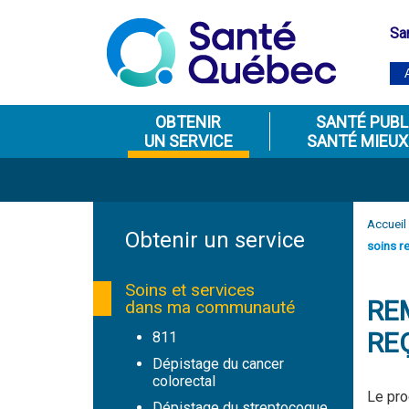
Sa
OBTENIR
SANTÉ PUBL
UN SERVICE
SANTÉ MIEUX
Accueil
Obtenir un service
soins r
Soins et services
RE
dans ma communauté
RE
811
Dépistage du cancer
colorectal
Le pro
Dépistage du streptocoque