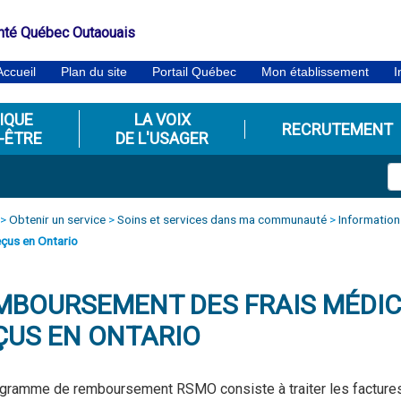
nté Québec Outaouais
Accueil
Plan du site
Portail Québec
Mon établissement
I
IQUE
LA VOIX
RECRUTEMENT
-ÊTRE
DE L'USAGER
>
Obtenir un service
>
Soins et services dans ma communauté
>
Information
eçus en Ontario
MBOURSEMENT DES FRAIS MÉDIC
ÇUS EN ONTARIO
gramme de remboursement RSMO consiste à traiter les factures