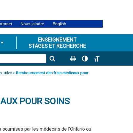
ntranet
Nous joindre
English
ENSEIGNEMENT
STAGES ET RECHERCHE
Passer en contraste éle
Changer la taille de
s utiles
>
Remboursement des frais médicaux pour
AUX POUR SOINS
 soumises par les médecins de l’Ontario ou