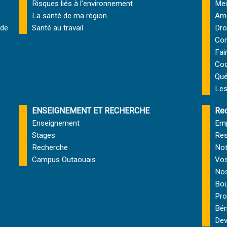
Risques liés à l’environnement
Mei
La santé de ma région
Amé
 de
Santé au travail
Dro
Com
Fai
Cod
Qu
Les
ENSEIGNEMENT ET RECHERCHE
Rec
Enseignement
Emp
Stages
Res
Recherche
Not
Campus Outaouais
Vos
Nos
Bou
Pro
Bén
Dev