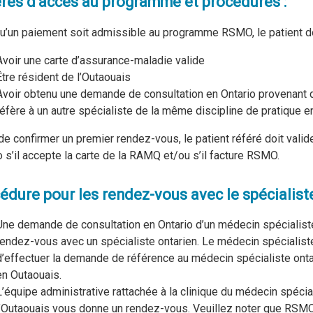
ères d’accès au programme et procédures :
u’un paiement soit admissible au programme RSMO, le patient do
Avoir une carte d’assurance-maladie valide
Être résident de l’Outaouais
Avoir obtenu une demande de consultation en Ontario provenant d
réfère à un autre spécialiste de la même discipline de pratique en
de confirmer un premier rendez-vous, le patient référé doit val
o s’il accepte la carte de la RAMQ et/ou s’il facture RSMO.
édure pour les rendez-vous avec le spécialiste
Une demande de consultation en Ontario d’un médecin spécialiste 
rendez-vous avec un spécialiste ontarien. Le médecin spécialist
d’effectuer la demande de référence au médecin spécialiste ontar
en Outaouais.
L’équipe administrative rattachée à la clinique du médecin spéc
l’Outaouais vous donne un rendez-vous. Veuillez noter que RSMO n