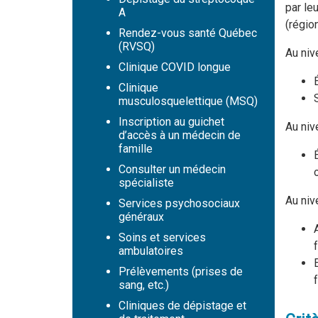
par le
A
(régio
Rendez-vous santé Québec
(RVSQ)
Au niv
Clinique COVID longue
Clinique
musculosquelettique (MSQ)
Inscription au guichet
Au niv
d’accès à un médecin de
famille
Consulter un médecin
spécialiste
Au niv
Services psychosociaux
généraux
Soins et services
ambulatoires
Prélèvements (prises de
sang, etc.)
Cliniques de dépistage et