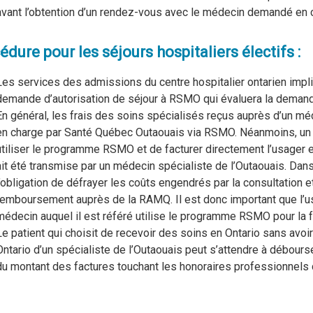
avant l’obtention d’un rendez-vous avec le médecin demandé en c
édure pour les séjours hospitaliers électifs :
Les services des admissions du centre hospitalier ontarien impl
demande d’autorisation de séjour à RSMO qui évaluera la demande
En général, les frais des soins spécialisés reçus auprès d’un méd
en charge par Santé Québec Outaouais via RSMO. Néanmoins, un 
utiliser le programme RSMO et de facturer directement l’usager 
ait été transmise par un médecin spécialiste de l’Outaouais. Dans 
l’obligation de défrayer les coûts engendrés par la consultation
remboursement auprès de la RAMQ. Il est donc important que l’us
médecin auquel il est référé utilise le programme RSMO pour la f
Le patient qui choisit de recevoir des soins en Ontario sans avo
Ontario d’un spécialiste de l’Outaouais peut s’attendre à débourse
du montant des factures touchant les honoraires professionnels